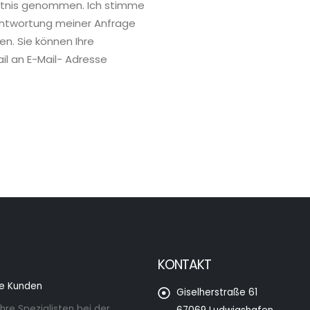
nntnis genommen. Ich stimme
antwortung meiner Anfrage
n. Sie können Ihre
ail an E-Mail- Adresse
KONTAKT
ne Kunden
Giselherstraße 61
hre Spezialisten bei der