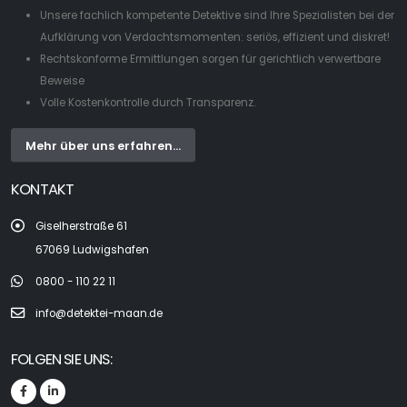
Unsere fachlich kompetente Detektive sind Ihre Spezialisten bei der
Aufklärung von Verdachtsmomenten: seriös, effizient und diskret!
Rechtskonforme Ermittlungen sorgen für gerichtlich verwertbare
Beweise
Volle Kostenkontrolle durch Transparenz.
Mehr über uns erfahren...
KONTAKT
Giselherstraße 61
67069 Ludwigshafen
0800 - 110 22 11
info@detektei-maan.de
FOLGEN SIE UNS: