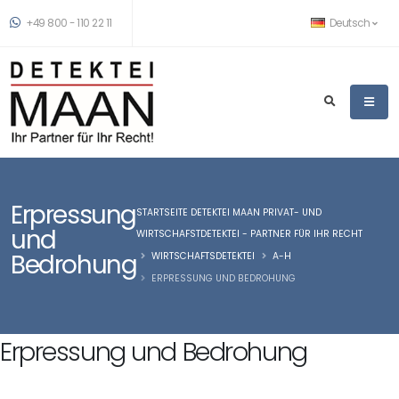
+49 800 - 110 22 11
Deutsch
Erpressung
STARTSEITE DETEKTEI MAAN PRIVAT- UND
und
WIRTSCHAFSTDETEKTEI - PARTNER FÜR IHR RECHT
Bedrohung
WIRTSCHAFTSDETEKTEI
A-H
ERPRESSUNG UND BEDROHUNG
Erpressung und Bedrohung