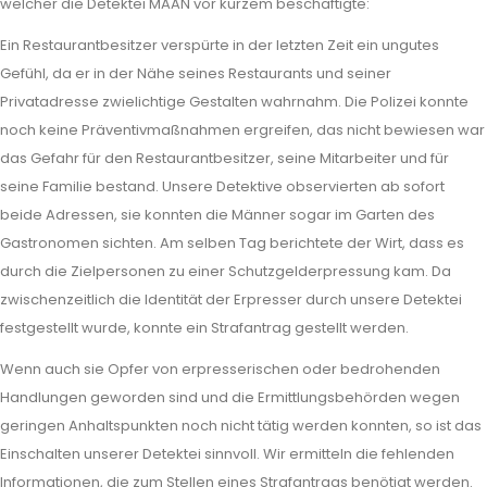
welcher die Detektei MAAN vor kurzem beschäftigte:
Ein Restaurantbesitzer verspürte in der letzten Zeit ein ungutes
Gefühl, da er in der Nähe seines Restaurants und seiner
Privatadresse zwielichtige Gestalten wahrnahm. Die Polizei konnte
noch keine Präventivmaßnahmen ergreifen, das nicht bewiesen war
das Gefahr für den Restaurantbesitzer, seine Mitarbeiter und für
seine Familie bestand. Unsere Detektive observierten ab sofort
beide Adressen, sie konnten die Männer sogar im Garten des
Gastronomen sichten. Am selben Tag berichtete der Wirt, dass es
durch die Zielpersonen zu einer Schutzgelderpressung kam. Da
zwischenzeitlich die Identität der Erpresser durch unsere Detektei
festgestellt wurde, konnte ein Strafantrag gestellt werden.
Wenn auch sie Opfer von erpresserischen oder bedrohenden
Handlungen geworden sind und die Ermittlungsbehörden wegen
geringen Anhaltspunkten noch nicht tätig werden konnten, so ist das
Einschalten unserer Detektei sinnvoll. Wir ermitteln die fehlenden
Informationen, die zum Stellen eines Strafantrags benötigt werden.