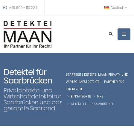
+49 800 - 110 22 11
Deutsch
Detektei für
STARTSEITE DETEKTEI MAAN PRIVAT- UND
Saarbrücken
WIRTSCHAFSTDETEKTEI - PARTNER FÜR
Privatdetektei und
IHR RECHT
Wirtschaftdetektei für
EINSATZORTE
M-S
Saarbrücken und das
DETEKTEI FÜR SAARBRÜCKEN
gesamte Saarland