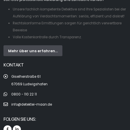
Unsere fachlich kompetente Detektive sind Ihre Spezialisten bei der
Aufklärung von Verdachtsmomenten: seriös, effizient und diskret!
Rechtskonforme Ermittlungen sorgen für gerichtlich verwertbare
Beweise
Volle Kostenkontrolle durch Transparenz.
Mehr über uns erfahren...
KONTAKT
Giselherstraße 61
67069 Ludwigshafen
0800 - 110 22 11
info@detektei-maan.de
FOLGEN SIE UNS: