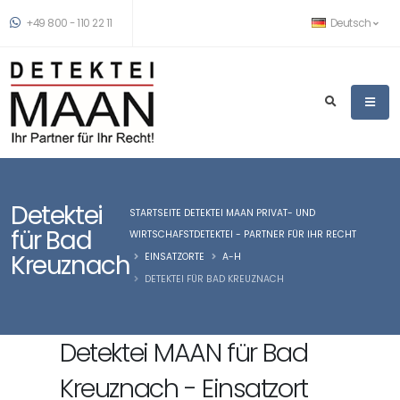
+49 800 - 110 22 11
Deutsch
Detektei
STARTSEITE DETEKTEI MAAN PRIVAT- UND
für Bad
WIRTSCHAFSTDETEKTEI - PARTNER FÜR IHR RECHT
Kreuznach
EINSATZORTE
A-H
DETEKTEI FÜR BAD KREUZNACH
Detektei MAAN für Bad
Kreuznach - Einsatzort