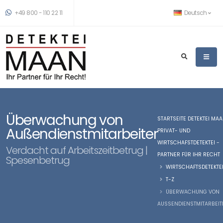
+49 800 - 110 22 11
Deutsch
Überwachung von
STARTSEITE DETEKTEI MA
Außendienstmitarbeiter
PRIVAT- UND
WIRTSCHAFSTDETEKTEI -
Verdacht auf Arbeitszeitbetrug |
PARTNER FÜR IHR RECHT
Spesenbetrug
WIRTSCHAFTSDETEKTE
T-Z
ÜBERWACHUNG VON
AUSSENDIENSTMITARBEITE