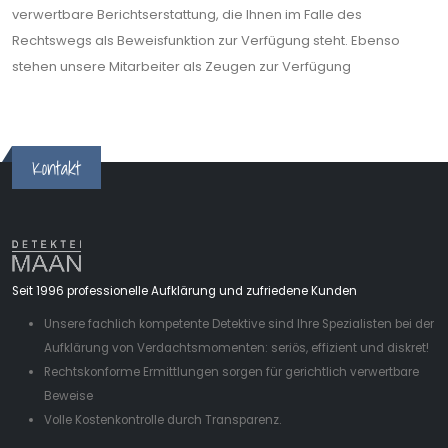
verwertbare Berichtserstattung, die Ihnen im Falle des
Rechtswegs als Beweisfunktion zur Verfügung steht. Ebenso
stehen unsere Mitarbeiter als Zeugen zur Verfügung
Kontakt
Seit 1996 professionelle Aufklärung und zufriedene Kunden
Unsere fachlich kompetente Detektive sind Ihre Spezialisten bei der
Aufklärung von Verdachtsmomenten: seriös, effizient und diskret!
Rechtskonforme Ermittlungen sorgen für gerichtlich verwertbare
Beweise
Volle Kostenkontrolle durch Transparenz.