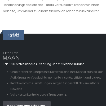
Bereicherungsabsicht des Täters voraussetzt, stehen wir Ihnen
beiseite, um wieder zu einem friedvollen Leben zurückzuhelfen.
Kontakt
Seit 1996 professionelle Aufklärung und zufriedene Kunden
Unsere fachlich kompetente Detektive sind Ihre Spezialisten bei der
Aufklärung von Verdachtsmomenten: seriös, effizient und diskret!
Rechtskonforme Ermittlungen sorgen für gerichtlich verwertbare
Beweise
Volle Kostenkontrolle durch Transparenz.
Mehr über uns erfahren...