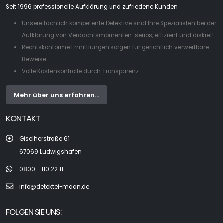
Seit 1996 professionelle Aufklärung und zufriedene Kunden
Unsere fachlich kompetente Detektive sind Ihre Spezialisten bei der
Aufklärung von Verdachtsmomenten: seriös, effizient und diskret!
Rechtskonforme Ermittlungen sorgen für gerichtlich verwertbare
Beweise
Volle Kostenkontrolle durch Transparenz.
Mehr über uns erfahren...
KONTAKT
Giselherstraße 61
67069 Ludwigshafen
0800 - 110 22 11
info@detektei-maan.de
FOLGEN SIE UNS: