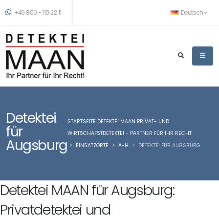
+49 800 - 110 22 11
Deutsch
Detektei
STARTSEITE DETEKTEI MAAN PRIVAT- UND
für
WIRTSCHAFSTDETEKTEI - PARTNER FÜR IHR RECHT
Augsburg
EINSATZORTE
A-H
DETEKTEI FÜR AUGSBURG
Detektei MAAN für Augsburg:
Privatdetektei und