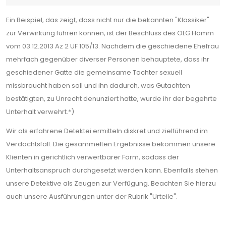
Ein Beispiel, das zeigt, dass nicht nur die bekannten "Klassiker"
zur Verwirkung führen können, ist der Beschluss des OLG Hamm
vom 03.12.2013 Az 2 UF 105/13. Nachdem die geschiedene Ehefrau
mehrfach gegenüber diverser Personen behauptete, dass ihr
geschiedener Gatte die gemeinsame Tochter sexuell
missbraucht haben soll und ihn dadurch, was Gutachten
bestätigten, zu Unrecht denunziert hatte, wurde ihr der begehrte
Unterhalt verwehrt.*)
Wir als erfahrene Detektei ermitteln diskret und zielführend im
Verdachtsfall. Die gesammelten Ergebnisse bekommen unsere
Klienten in gerichtlich verwertbarer Form, sodass der
Unterhaltsanspruch durchgesetzt werden kann. Ebenfalls stehen
unsere Detektive als Zeugen zur Verfügung. Beachten Sie hierzu
auch unsere Ausführungen unter der Rubrik "Urteile".