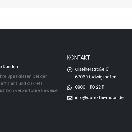
KONTAKT
ne Kunden
Giselherstraße 61
hre Spezialisten bei der
67069 Ludwigshafen
ffizient und diskret!
0800 - 110 22 11
ichtlich verwertbare Beweise
info@detektei-maan.de