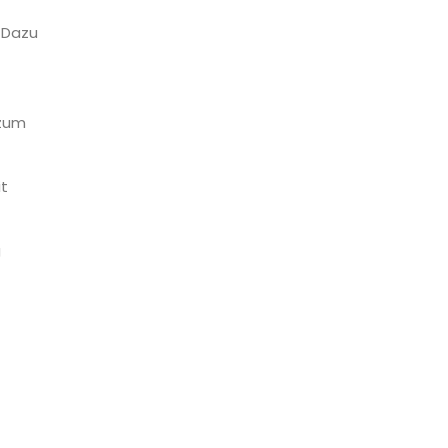
. Dazu
 zum
it
g