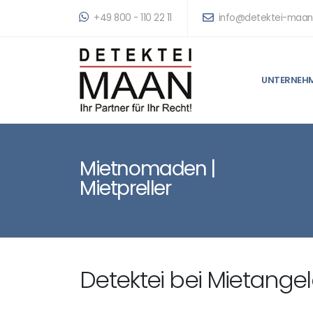
+49 800 - 110 22 11
info@detektei-maan
UNTERNEH
Mietnomaden |
Mietpreller
Detektei bei Mietange