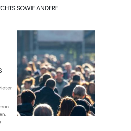
ECHTS SOWIE ANDERE
S
Mieter-
 man
en.
u