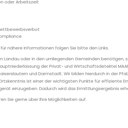
n oder Arbeitszeit
Wettbewerbsverbot
Compliance
 für nähere Informationen folgen Sie bitte den Links.
i in Landau oder in den umliegenden Gemeinden benötigen, s
Hauptniederlassung der Privat- und Wirtschaftsdetektei MAA
Kaiserslautern und Darmstadt. Wir bilden hierdurch in der Pf
Ortskenntnis ist einer der wichtigsten Punkte für effiziente
onsgerät einzugeben. Dadurch wird das Ermittlungsergebnis erh
n Sie gerne über Ihre Möglichkeiten auf.