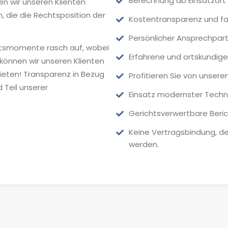
Berechnung ab Einsatzort
n wir unseren Klienten
, die die Rechtsposition der
Kostentransparenz und fa
Persönlicher Ansprechpartn
htsmomente rasch auf, wobei
Erfahrene und ortskundige 
 können wir unseren Klienten
bieten! Transparenz in Bezug
Profitieren Sie von unser
 Teil unserer
Einsatz modernster Techn
Gerichtsverwertbare Beri
Keine Vertragsbindung, d
werden.